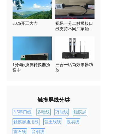
2026开工大吉
视易一分二触摸接口
线支持不同厂家触摸
屏
1分4触摸屏转换器预
三合一话筒效果器功
售中
放
触摸屏线分类
3.5串口线
多唱线
万能线
触摸屏
触摸屏通用线
音王线线
视易线
雷石线
音创线