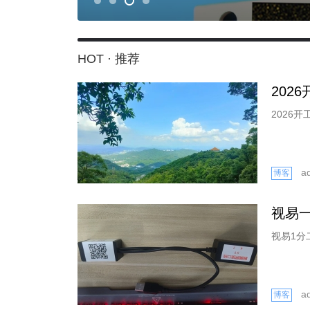
HOT · 推荐
202
2026开工
a
博客
视易
视易1分
a
博客