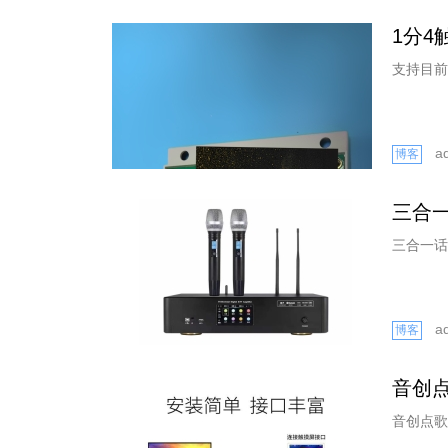
1分4
a
博客
三合
三合一话
a
博客
音创
音创点歌