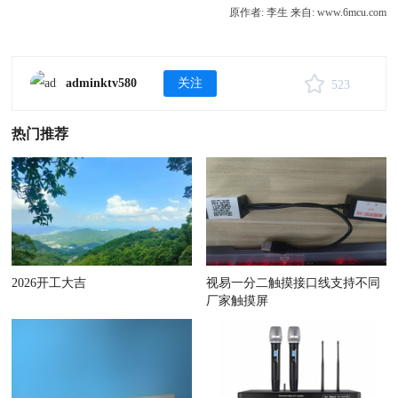
原作者: 李生
来自: www.6mcu.com
adminktv580
关注
523
热门推荐
2026开工大吉
视易一分二触摸接口线支持不同
厂家触摸屏